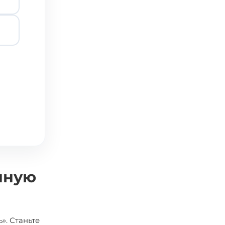
нную
». Станьте