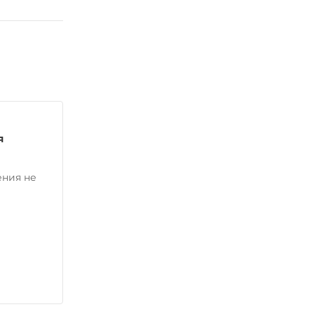
я
ения не