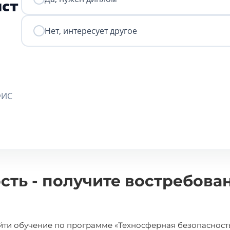
ист
Нет, интересует другое
ФИС
сть - получите востребова
йти обучение по программе «Техносферная безопасность