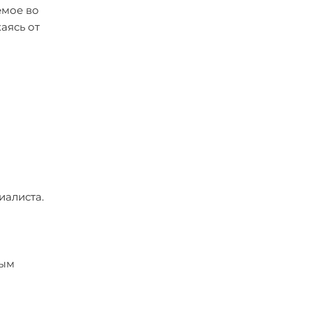
емое во
аясь от
иалиста.
ным