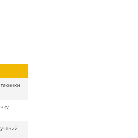
 техники
енку
бучений