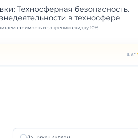
ки: Техносферная безопасность.
знедеятельности в техносфере
итаем стоимость и закрепим скидку 10%.
ШАГ
Да, нужен диплом