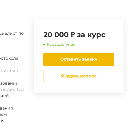
20 000 ₽ за курс
циалист по
Курс доступен
ротокола
,
Оставить заявку
ских лиц
Задать вопрос
азовании
 и лиц без
цией
,
вания,
шем
ия