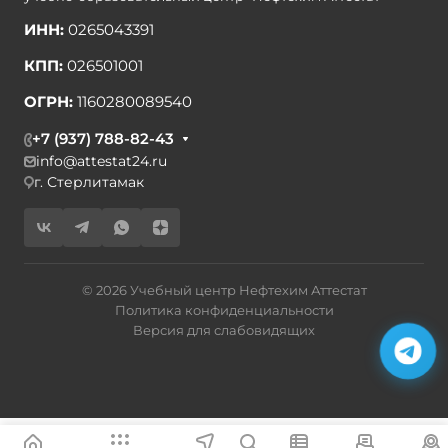
ИНН:
0265043391
КПП:
026501001
ОГРН:
1160280089540
+7 (937) 788-82-43
info@attestat24.ru
г. Стерлитамак
© 2026 Учебный центр Нефтехим Аттестат
Политика конфиденциальности
Версия для слабовидящих