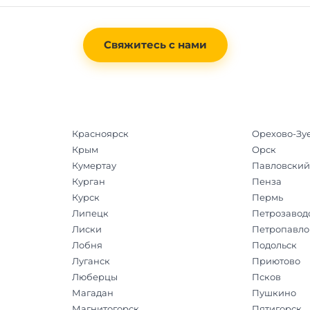
Свяжитесь с нами
Красноярск
Орехово-Зу
Крым
Орск
Кумертау
Павловский
Курган
Пенза
Курск
Пермь
Липецк
Петрозавод
Лиски
Петропавло
Лобня
Подольск
Луганск
Приютово
Люберцы
Псков
Магадан
Пушкино
Магнитогорск
Пятигорск