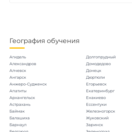
География обучения
Агидель
Долгопрудный
Александров
Домодедово
Алчевск
Донецк
Ангарск
Дюртюли
Анжеро-Судженск
Егорьевск
Апатиты
Екатеринбург
Архангельск
Енакиево
Астрахань
Ессентуки
Баймак
Железногорск
Балашиха
Жуковский
Барнаул
Заринск
Белгород
Зеленоград