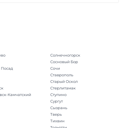
ево
Солнечногорск
Сосновый Бор
 Посад
Сочи
Ставрополь
Старый Оскол
ск
Стерлитамак
вск-Камчатский
Ступино
Сургут
Сызрань
Тверь
Тихвин
Тольятти