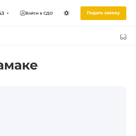
Подать заявку
43
Войти в СДО
амаке