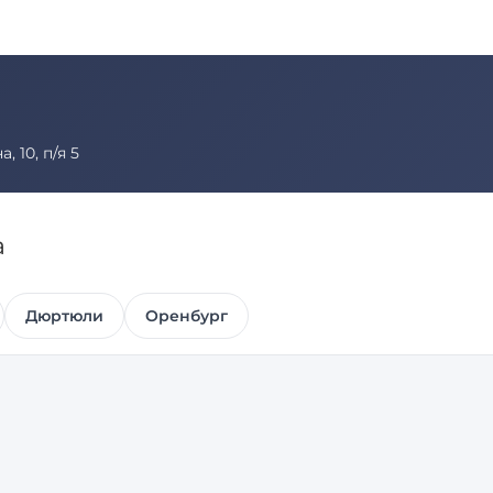
 10, п/я 5
а
Дюртюли
Оренбург