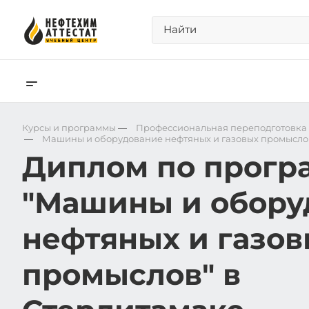
Курсы и программы
—
Профессиональная переподготовка
—
Машины и оборудование нефтяных и газовых промысло
Диплом по прогр
"Машины и обору
нефтяных и газов
промыслов" в