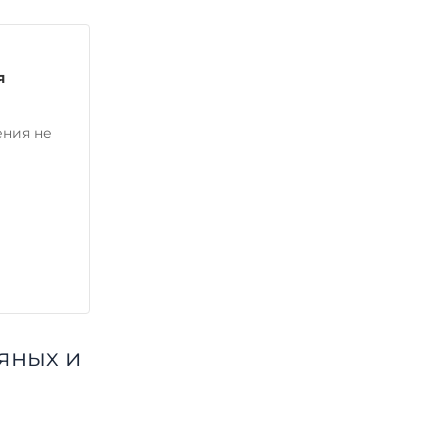
я
ения не
яных и