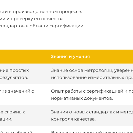
ти в производственном процессе.
 и проверку его качества.
стандартов в области сертификации.
Знания и умения
ние простых
Знание основ метрологии, уверен
езультатов.
использование измерительных пр
лиз значений с
Опыт работы с сертификацией и 
нормативных документов.
ее сложных
Знания о новых стандартах и мето
ации.
контроля качества.
й за глубокий
Ведение технической документац