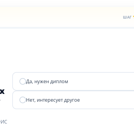
ШАГ
Да, нужен диплом
х
?
Нет, интересует другое
ФИС