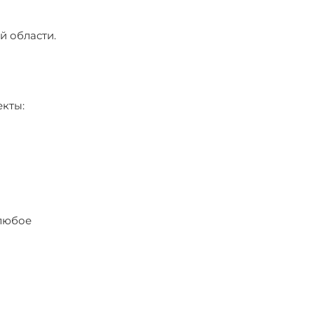
й области.
екты:
 любое