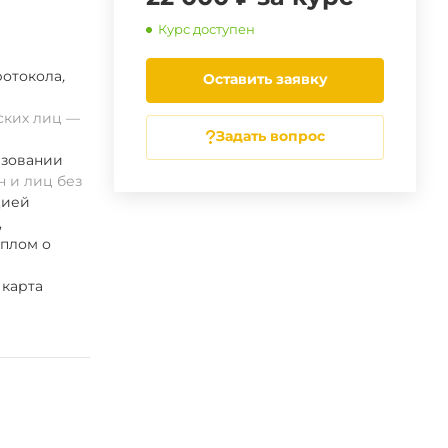
Курс доступен
ротокола
,
Оставить заявку
ских лиц
Задать вопрос
азовании
 и лиц без
цией
,
иплом о
 карта