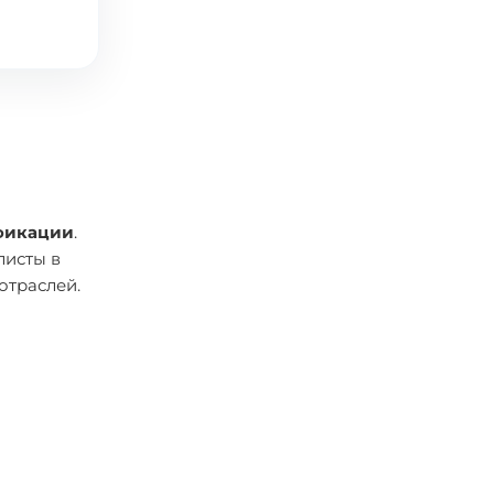
ификации
.
листы в
отраслей.