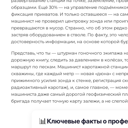
развёртывание станции на точке, заземление, про
образцами. Ещё 30% — на управление подъёмником 
фиксация прихватов. И только оставшееся — на са
машинист не проверил центровку зонда или проиг
превращаются в мусор. Странно, что об этом редко
застряв оборудованием в стволе. По факту, это че
достоверность информации, на основе которой бур
Представь, что ты — штурман гоночного экипажа на 
дорожную книгу, следить за давлением в колёсах,
маршрут по пескам. Машинист каротажной станции 
скважины, где каждый метр — новая «дюна» с непр
прижимного усилия зонда к стенке, регистрация ск
радиоактивный каротаж), и, самое главное, — моме
машиниста даже самый дорогой геофизический пла
бригада получает точную карту залежи, а не слепой
📊
Ключевые факты о профе