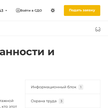
Подать заявку
43
Войти в СДО
анности и
Информационный блок
1
отажной
Охрана труда
3
 кто этот