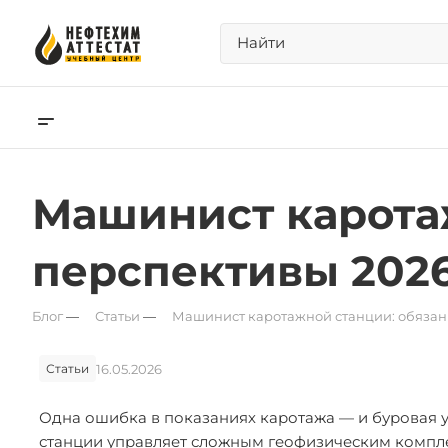
Машинист каротаж
перспективы 202
Блог
—
Статьи
—
Машинист каротажной станции: обязан
16.05.2026
Статьи
Одна ошибка в показаниях каротажа — и буровая у
станции управляет сложным геофизическим комплекс