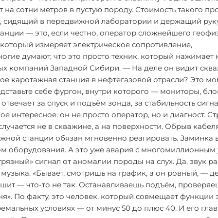
 на сотни метров в пустую породу. Стоимость такого пр
ек, сидящий в передвижной лаборатории и держащий руку
анции — это, если честно, оператор сложнейшего геофи
, который измеряет электрическое сопротивление,
ногие думают, что это просто техник, который нажимает 
ых компаний Западной Сибири. — На деле он видит скв
акое каротажная станция в нефтегазовой отрасли? Это м
дставьте себе фургон, внутри которого — мониторы, бло
твечает за спуск и подъём зонда, за стабильность сигна
е интересное: он не просто оператор, но и диагност. Ст
лучается не в скважине, а на поверхности. Обрыв кабеля
жной станции обязан мгновенно реагировать. Заминка в
том оборудования. А это уже авария с многомиллионным
рязный» сигнал от аномалии породы на слух. Да, звук р
 музыка. «Бывает, смотришь на график, а он ровный, — д
ышит — что-то не так. Останавливаешь подъём, проверяе
я». По факту, это человек, который совмещает функции 
ремальных условиях — от минус 50 до плюс 40. И его гла