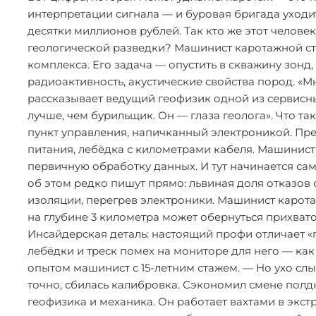
интерпретации сигнала — и буровая бригада уходит
десятки миллионов рублей. Так кто же этот челов
геологической разведки? Машинист каротажной ст
комплекса. Его задача — опустить в скважину зонд
радиоактивность, акустические свойства пород. «М
рассказывает ведущий геофизик одной из сервисн
лучше, чем бурильщик. Он — глаза геолога». Что т
пункт управления, напичканный электроникой. Пре
питания, лебёдка с километрами кабеля. Машинист о
первичную обработку данных. И тут начинается само
об этом редко пишут прямо: львиная доля отказов с
изоляции, перегрев электроники. Машинист карота
на глубине 3 километра может обернуться прихва
Инсайдерская деталь: настоящий профи отличает «г
лебёдки и треск помех на мониторе для него — как
опытом машинист с 15-летним стажем. — Но ухо сл
точно, сбилась калибровка. Сэкономил смене полдн
геофизика и механика. Он работает вахтами в экст