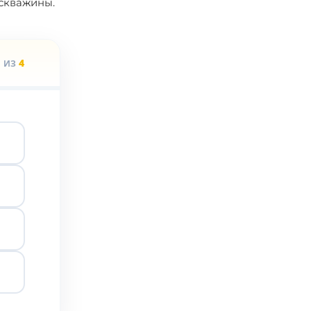
 скважины.
1
4
ИЗ