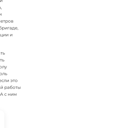
ми
,
и
метров
бригаде,
ации и
ать
ть
олу
оль
если это
ой работы
А с ним