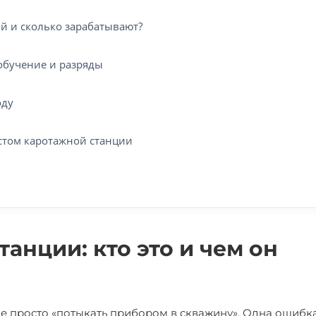
й и сколько зарабатывают?
обучение и разряды
оду
стом каротажной станции
анции: кто это и чем он
не просто «потыкать прибором в скважину». Одна ошибк