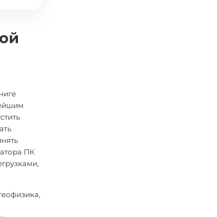
ной
ниге
нейшим
стить
ать
инять
ратора ПК
егрузками,
геофизика,