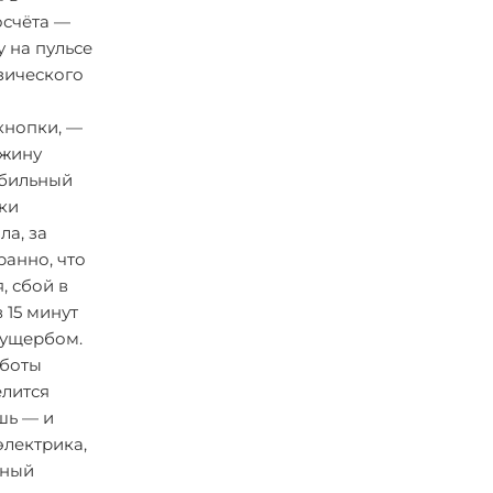
осчёта —
 на пульсе
зического
кнопки, —
ажину
обильный
ки
ла, за
ранно, что
, сбой в
 15 минут
 ущербом.
аботы
елится
шь — и
электрика,
вный