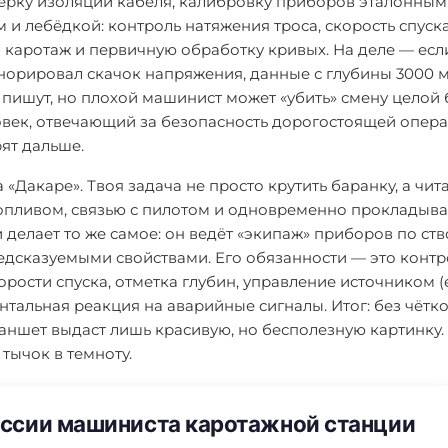
верку изоляции кабеля, калибровку приборов эталонны
и лебёдкой: контроль натяжения троса, скорость спуска
м каротаж и первичную обработку кривых. На деле — есл
норировал скачок напряжения, данные с глубины 3000 
 пишут, но плохой машинист может «убить» смену целой 
ловек, отвечающий за безопасность дорогостоящей опер
ят дальше.
«Дакаре». Твоя задача не просто крутить баранку, а чит
 топливом, связью с пилотом и одновременно прокладыва
делает то же самое: он ведёт «экипаж» приборов по ств
едсказуемыми свойствами. Его обязанности — это контр
орости спуска, отметка глубин, управление источником (
нтальная реакция на аварийные сигналы. Итог: без чётк
ншет выдаст лишь красивую, но бесполезную картинку. 
 тычок в темноту.
ссии машиниста каротажной станции