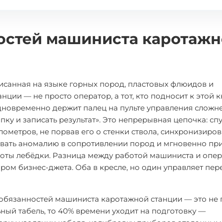
остей машиниста каротаж
писанная на языке горных пород, пластовых флюидов и
ции — не просто оператор, а тот, кто подносит к этой к
 одновременно держит палец на пульте управления слож
ку и записать результат». Это непрерывная цепочка: спу
ометров, не порвав его о стенки ствола, синхронизиров
овать аномалию в сопротивлении пород и мгновенно пр
оты лебёдки. Разница между работой машиниста и опе
ом бизнес-джета. Оба в кресле, но один управляет пер
ь обязанностей машиниста каротажной станции — это не 
ьный табель, то 40% времени уходит на подготовку —