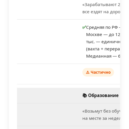
«Зарабатывают 200–3
все ездят на дороги
✅
Средняя по РФ — 62
Москве — до 120 00
тыс. — единичные 
(вахта + переработк
Медианная — 67 50
⚠️ Частично
📚 Образование
«Возьмут без обучен
на месте за неделю»