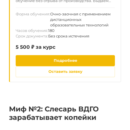
обучение без отрыва от производства. Выдаем
документы установленного образца для
законной работы по всей РФ. Данные вносятся в
Форма обучения
Очно-заочная с применением
госреестр ФИС ФРДО — гарантия прохождения
дистанционных
любой проверки.
образовательных технологий
Часов обучения
180
Срок документа
Без срока истечения
5 500 ₽ за курс
Подробнее
Оставить заявку
Миф №2: Слесарь ВДГО
зарабатывает копейки