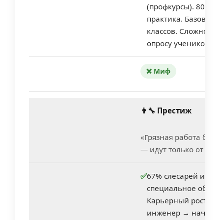
(профкурсы). 80% 
практика. Базовый
классов. Сложность
опросу учеников
❌ Миф
👨‍🔧 Престиж
«Грязная работа без 
— идут только от бе
✅
67% слесарей имею
специальное образ
Карьерный рост: м
инженер → началь