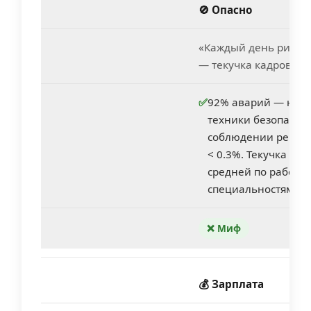
🚫 Опасно
«Каждый день рискую
— текучка кадров 70
✅
92% аварий — нар
техники безопаснос
соблюдении реглам
< 0.3%. Текучка — 
средней по рабочи
специальностям)
❌ Миф
💰 Зарплата