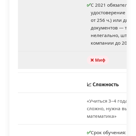
✅
С 2021 обязательно
удостоверение (пр
от 256 ч.) или дипл
документов — толь
нелегально, штраф
компании до 200 ты
❌ Миф
📈 Сложность
«Учиться 3–4 года — 
сложно, нужна высш
математика»
✅
Срок обучения: 2–6