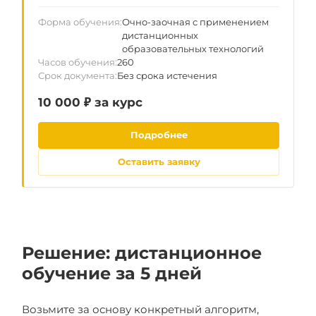
документы установленного образца для
законной работы по всей РФ. Данные вносятся в
Форма обучения
Очно-заочная с применением
госреестр ФИС ФРДО — гарантия прохождения
дистанционных
любой проверки.
образовательных технологий
Часов обучения
260
Срок документа
Без срока истечения
10 000 ₽ за курс
Подробнее
Оставить заявку
Решение: дистанционное
обучение за 5 дней
Возьмите за основу конкретный алгоритм,