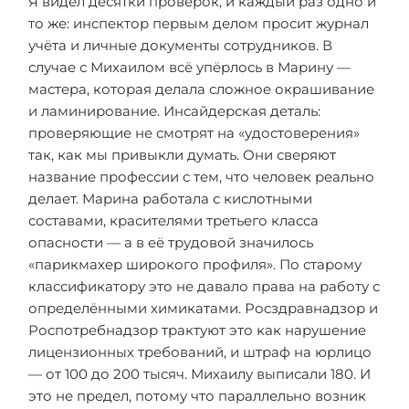
Я видел десятки проверок, и каждый раз одно и
то же: инспектор первым делом просит журнал
учёта и личные документы сотрудников. В
случае с Михаилом всё упёрлось в Марину —
мастера, которая делала сложное окрашивание
и ламинирование. Инсайдерская деталь:
проверяющие не смотрят на «удостоверения»
так, как мы привыкли думать. Они сверяют
название профессии с тем, что человек реально
делает. Марина работала с кислотными
составами, красителями третьего класса
опасности — а в её трудовой значилось
«парикмахер широкого профиля». По старому
классификатору это не давало права на работу с
определёнными химикатами. Росздравнадзор и
Роспотребнадзор трактуют это как нарушение
лицензионных требований, и штраф на юрлицо
— от 100 до 200 тысяч. Михаилу выписали 180. И
это не предел, потому что параллельно возник