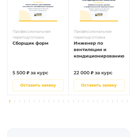
Профессиональная
Профессиональная
П
переподготовка
переподготовка
п
Сборщик форм
Инженер по
вентиляции и
кондиционированию
5 500 ₽ за курс
22 000 ₽ за курс
5
Оставить заявку
Оставить заявку