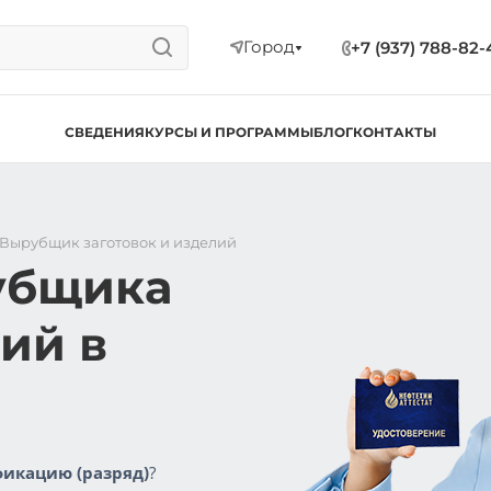
Город
+7 (937) 788-82-
СВЕДЕНИЯ
КУРСЫ И ПРОГРАММЫ
БЛОГ
КОНТАКТЫ
Вырубщик заготовок и изделий
убщика
лий в
икацию (разряд)
?