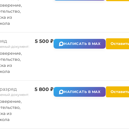
оверение,
тельство,
ка из
кола
ряд
5 500 ₽
Оставить
НАПИСАТЬ В MAX
емый документ:
оверение,
тельство,
ка из
кола
 разряд
5 800 ₽
Оставить
НАПИСАТЬ В MAX
емый документ:
оверение,
тельство,
ка из
кола