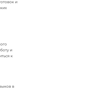
готовок и
ских
ного
боту и
иться к
выков в