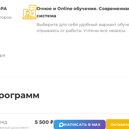
ОРА
Очное и Online обучение. Современна
система
торое
Выберите для себя удобный вариант обуч
отрываясь от работы. Учтены все нюансы.
аря
рограмм
ряд
5 500 ₽
Оставить
НАПИСАТЬ В MAX
емый документ: