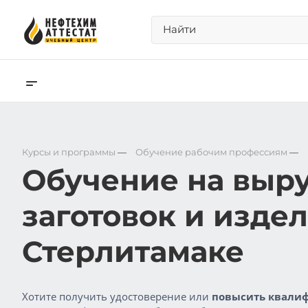
Курсы и программы
—
Обучение рабочим профессиям
—
Обучение на выр
заготовок и изде
Стерлитамаке
Хотите получить удостоверение или
повысить квалиф