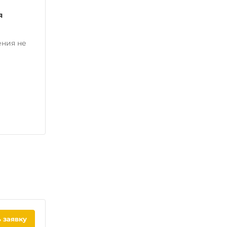
я
ения не
 заявку