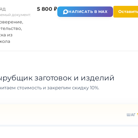
яд
5 800 ₽
Оставить
НАПИСАТЬ В MAX
емый документ:
оверение,
тельство,
ка из
кола
рубщик заготовок и изделий
итаем стоимость и закрепим скидку 10%.
ШАГ