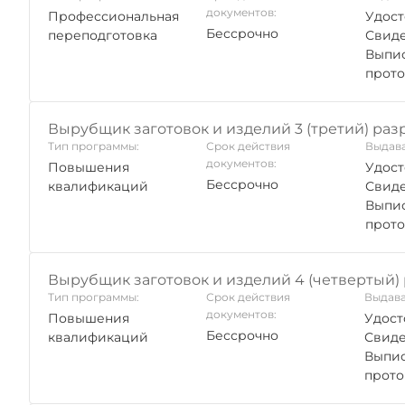
документов:
Профессиональная
Удост
Бессрочно
переподготовка
Свиде
Выпис
прото
Вырубщик заготовок и изделий 3 (третий) раз
Тип программы:
Срок действия
Выдава
документов:
Повышения
Удост
Бессрочно
квалификаций
Свиде
Выпис
прото
Вырубщик заготовок и изделий 4 (четвертый)
Тип программы:
Срок действия
Выдава
документов:
Повышения
Удост
Бессрочно
квалификаций
Свиде
Выпис
прото