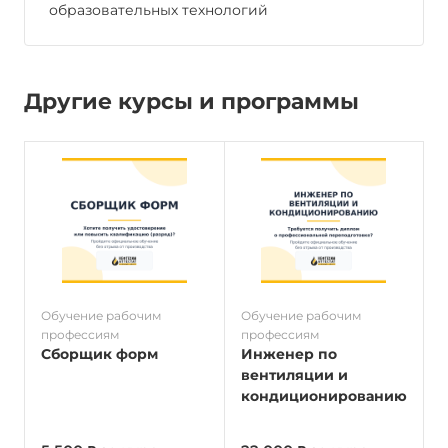
образовательных технологий
Другие курсы и программы
Обучение рабочим
Обучение рабочим
О
профессиям
профессиям
п
Сборщик форм
Инженер по
вентиляции и
кондиционированию