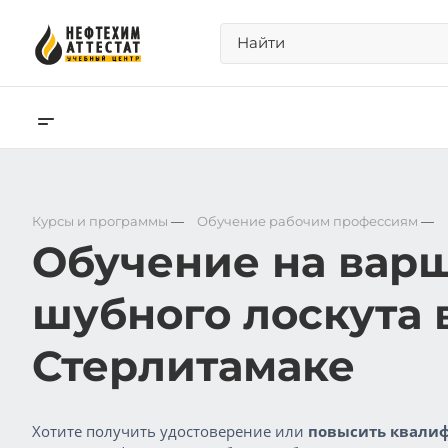
Курсы и программы
—
Обучение рабочим профессиям
—
Обучение на вар
шубного лоскута 
Стерлитамаке
Хотите получить удостоверение или
повысить квалиф