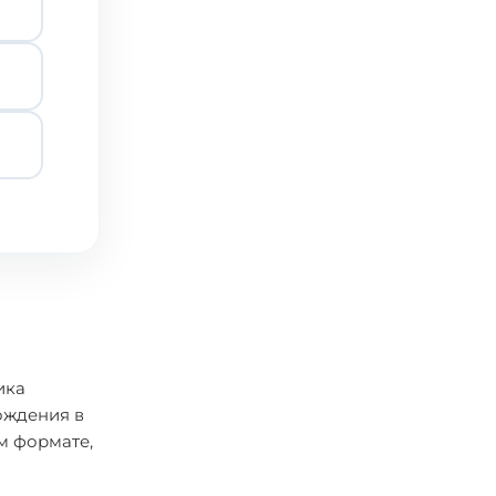
ика
ождения в
м формате,