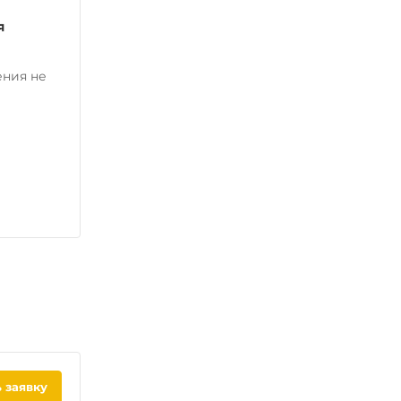
я
ения не
 заявку