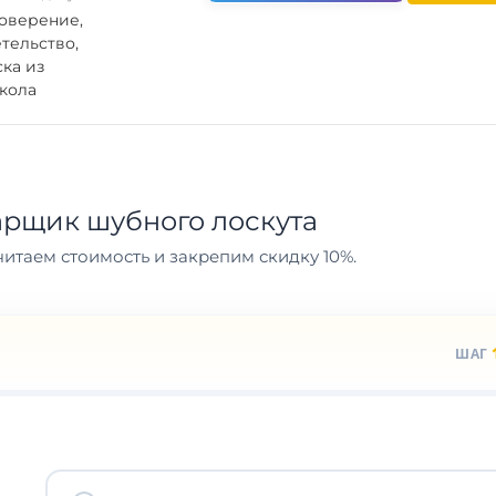
оверение,
тельство,
ка из
кола
арщик шубного лоскута
итаем стоимость и закрепим скидку 10%.
ШАГ