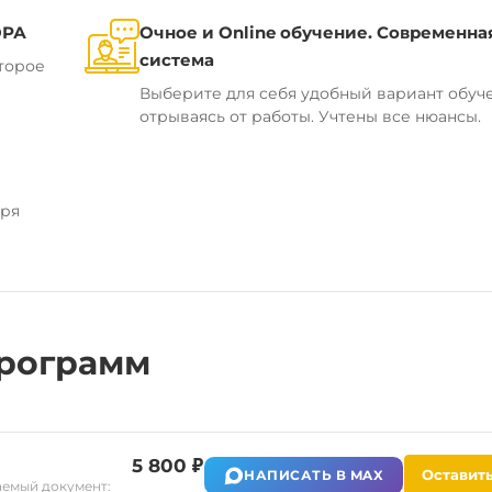
ОРА
Очное и Online обучение. Современна
система
торое
Выберите для себя удобный вариант обуч
отрываясь от работы. Учтены все нюансы.
аря
рограмм
5 800 ₽
Оставить
НАПИСАТЬ В MAX
емый документ: