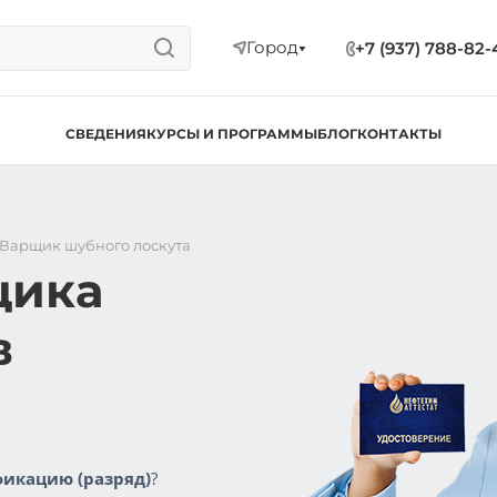
Город
+7 (937) 788-82-
СВЕДЕНИЯ
КУРСЫ И ПРОГРАММЫ
БЛОГ
КОНТАКТЫ
Варщик шубного лоскута
щика
в
икацию (разряд)
?