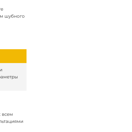
те
ом шубного
и
раметры
к всем
льтациями