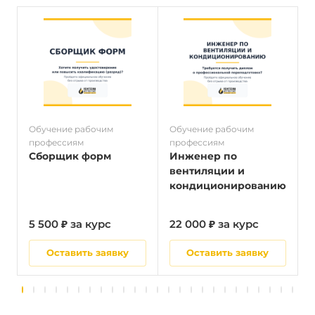
Обучение рабочим
Обучение рабочим
О
профессиям
профессиям
п
Сборщик форм
Инженер по
вентиляции и
кондиционированию
5 500 ₽ за курс
22 000 ₽ за курс
5
Оставить заявку
Оставить заявку