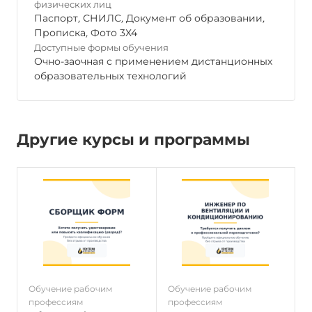
физических лиц
Паспорт
,
СНИЛС
,
Документ об образовании
,
Прописка
,
Фото 3Х4
Доступные формы обучения
Очно-заочная с применением дистанционных
образовательных технологий
Другие курсы и программы
Обучение рабочим
Обучение рабочим
О
профессиям
профессиям
п