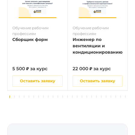
Обучение рабочим
Обучение рабочим
О
профессиям
профессиям
п
Сборщик форм
Инженер по
вентиляции и
кондиционированию
5 500 ₽ за курс
22 000 ₽ за курс
5
Оставить заявку
Оставить заявку