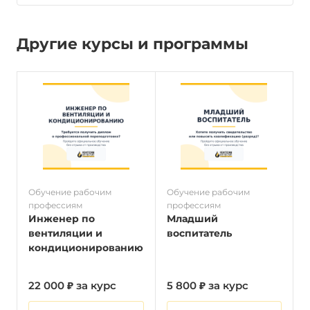
Другие курсы и программы
Обучение рабочим
Обучение рабочим
О
профессиям
профессиям
п
Инженер по
Младший
вентиляции и
воспитатель
кондиционированию
22 000 ₽ за курс
5 800 ₽ за курс
2