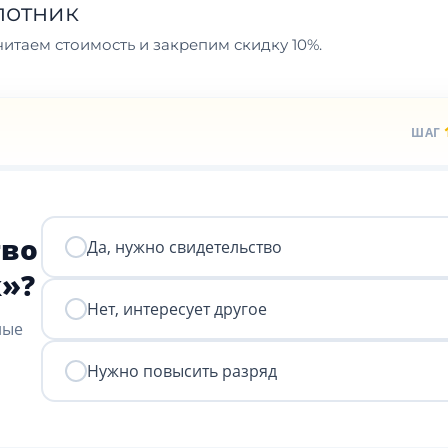
лотник
итаем стоимость и закрепим скидку 10%.
ШАГ
тво
Да, нужно свидетельство
к»?
Нет, интересует другое
ные
Нужно повысить разряд