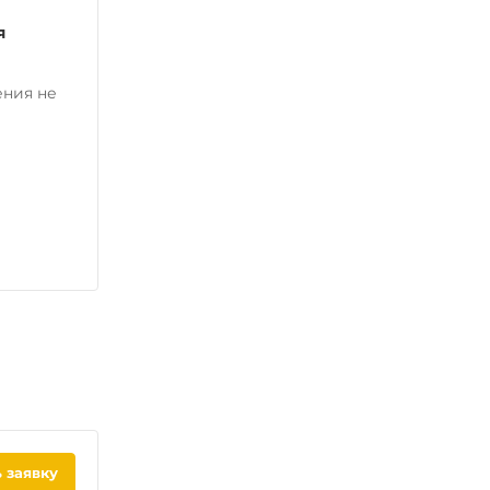
я
ения не
 заявку