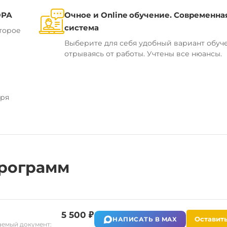
ОРА
Очное и Online обучение. Современна
система
торое
Выберите для себя удобный вариант обуч
отрываясь от работы. Учтены все нюансы.
аря
рограмм
5 500 ₽
Оставить
НАПИСАТЬ В MAX
емый документ: