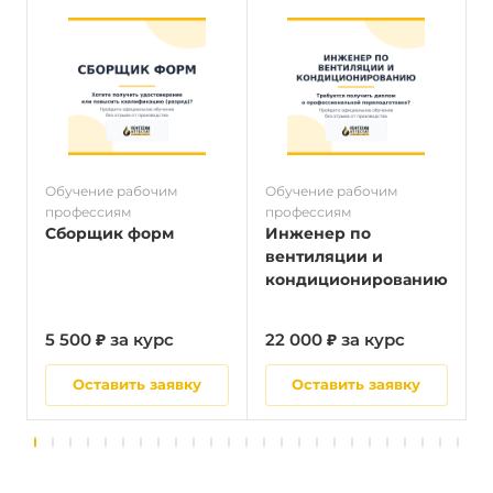
Обучение рабочим
Обучение рабочим
О
профессиям
профессиям
п
Сборщик форм
Инженер по
вентиляции и
кондиционированию
5 500 ₽ за курс
22 000 ₽ за курс
5
Оставить заявку
Оставить заявку