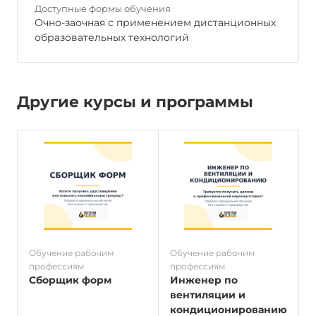
Доступные формы обучения
Очно-заочная с применением дистанционных
образовательных технологий
Другие курсы и программы
Обучение рабочим
Обучение рабочим
О
профессиям
профессиям
п
Сборщик форм
Инженер по
вентиляции и
кондиционированию