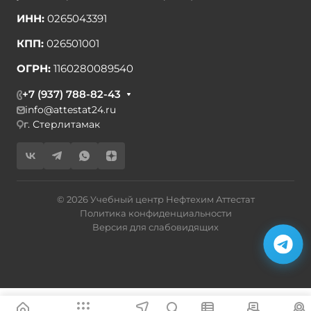
ИНН:
0265043391
КПП:
026501001
ОГРН:
1160280089540
+7 (937) 788-82-43
info@attestat24.ru
г. Стерлитамак
© 2026 Учебный центр Нефтехим Аттестат
Политика конфиденциальности
Версия для слабовидящих