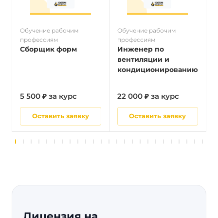
Обучение рабочим
Обучение рабочим
О
профессиям
профессиям
п
Сборщик форм
Инженер по
вентиляции и
кондиционированию
5 500 ₽ за курс
22 000 ₽ за курс
5
Оставить заявку
Оставить заявку
Лицензия на