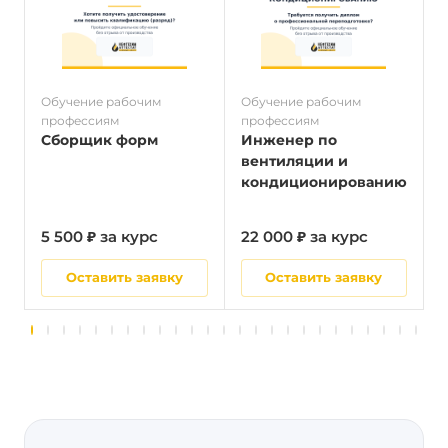
Обучение рабочим
Обучение рабочим
О
профессиям
профессиям
п
Сборщик форм
Инженер по
вентиляции и
кондиционированию
5 500 ₽ за курс
22 000 ₽ за курс
5
Оставить заявку
Оставить заявку