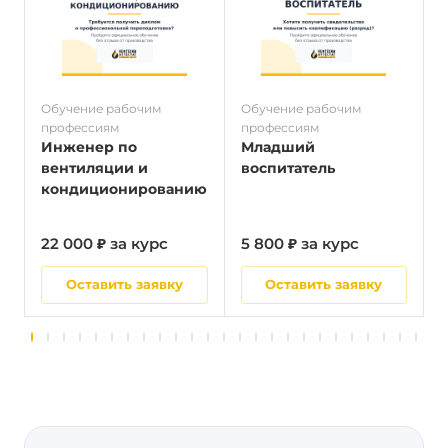
Обучение рабочим
Обучение рабочим
О
профессиям
профессиям
п
Инженер по
Младший
вентиляции и
воспитатель
кондиционированию
22 000 ₽ за курс
5 800 ₽ за курс
2
Оставить заявку
Оставить заявку