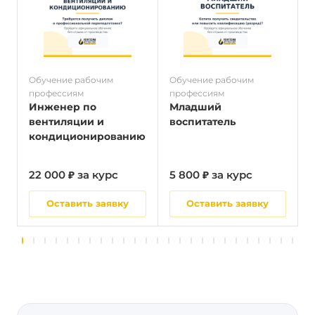
Обучение рабочим
Обучение рабочим
О
профессиям
профессиям
п
Инженер по
Младший
вентиляции и
воспитатель
кондиционированию
22 000 ₽ за курс
5 800 ₽ за курс
2
Оставить заявку
Оставить заявку