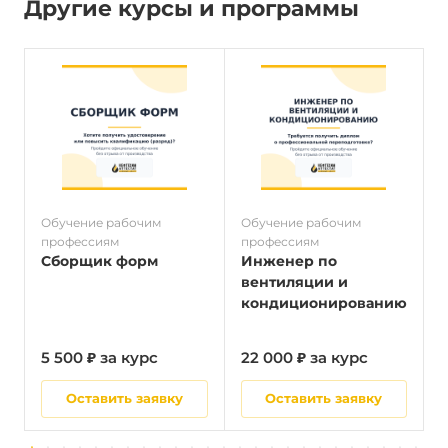
Другие курсы и программы
Обучение рабочим
Обучение рабочим
О
профессиям
профессиям
п
Сборщик форм
Инженер по
вентиляции и
кондиционированию
5 500 ₽ за курс
22 000 ₽ за курс
5
Оставить заявку
Оставить заявку