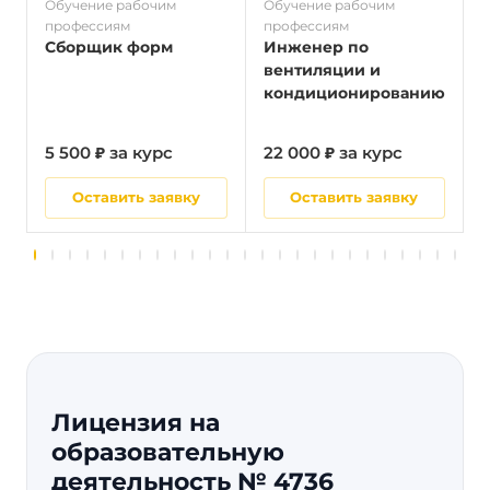
Обучение рабочим
Обучение рабочим
О
профессиям
профессиям
п
Сборщик форм
Инженер по
вентиляции и
кондиционированию
5 500 ₽ за курс
22 000 ₽ за курс
5
Оставить заявку
Оставить заявку
Лицензия на
образовательную
деятельность № 4736