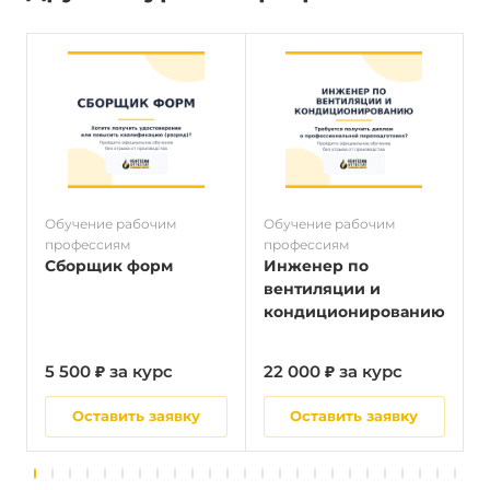
Обучение рабочим
Обучение рабочим
О
профессиям
профессиям
п
Сборщик форм
Инженер по
вентиляции и
кондиционированию
5 500 ₽ за курс
22 000 ₽ за курс
5
Оставить заявку
Оставить заявку