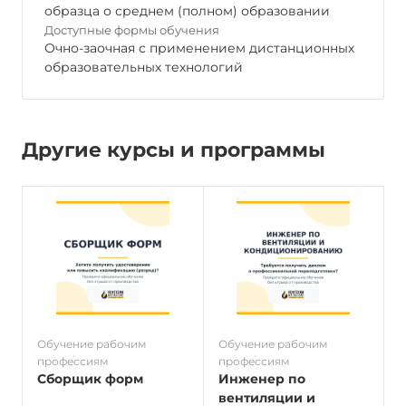
образца о среднем (полном) образовании
Доступные формы обучения
Очно-заочная с применением дистанционных
образовательных технологий
Другие курсы и программы
Обучение рабочим
Обучение рабочим
О
профессиям
профессиям
п
Сборщик форм
Инженер по
вентиляции и