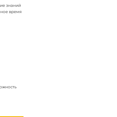
ние знаний
бное время
можность