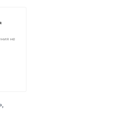
я
ения не
,