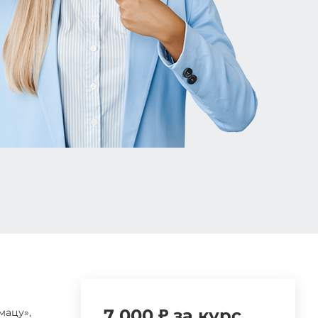
7 000 ₽ за курс
мацу»,