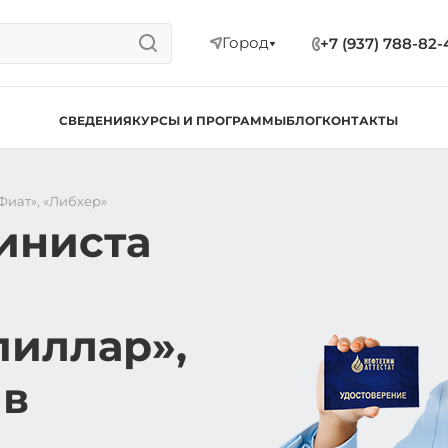
Город
+7 (937) 788-82-
СВЕДЕНИЯ
КУРСЫ И ПРОГРАММЫ
БЛОГ
КОНТАКТЫ
Фиат», «Либхер»
иниста
пиллар»,
 в