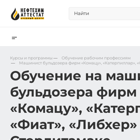
Курсы и программы
—
Обучение рабочим профессиям
—
Машинист бульдозера фирм «Комацу», «Катерпиллар», «
Обучение на маш
бульдозера фирм
«Комацу», «Катер
«Фиат», «Либхер»