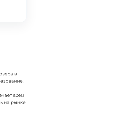
озера в
разование,
ечает всем
ь на рынке