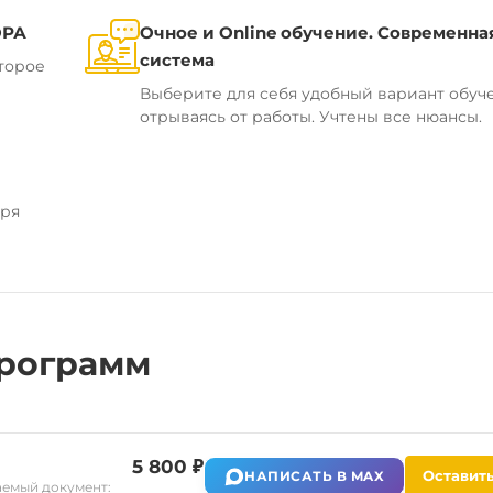
ОРА
Очное и Online обучение. Современна
система
торое
Выберите для себя удобный вариант обуч
отрываясь от работы. Учтены все нюансы.
аря
рограмм
5 800 ₽
Оставить
НАПИСАТЬ В MAX
емый документ: