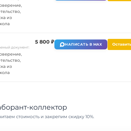
оверение,
тельство,
ка из
кола
5 800 ₽
Оставить
НАПИСАТЬ В MAX
емый документ:
оверение,
тельство,
ка из
кола
борант-коллектор
итаем стоимость и закрепим скидку 10%.