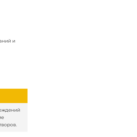
аний и
рождений
ие
творов.