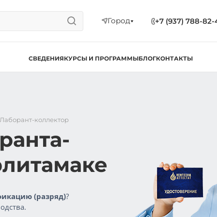
Город
+7 (937) 788-82-
СВЕДЕНИЯ
КУРСЫ И ПРОГРАММЫ
БЛОГ
КОНТАКТЫ
Лаборант-коллектор
ранта-
рлитамаке
икацию (разряд)
?
одства.