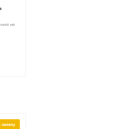
я
ения не
 заявку