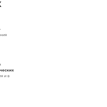
к
-
ания
и
ческих
я и в