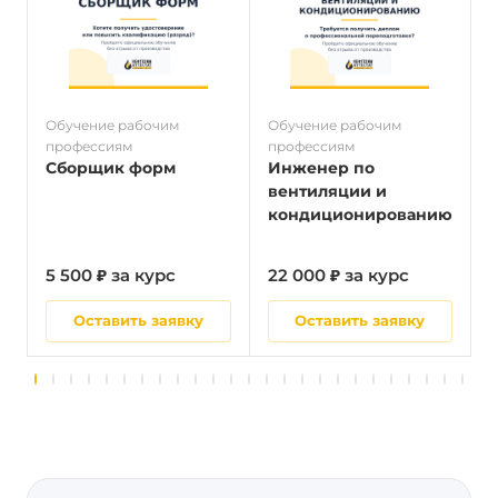
Обучение рабочим
Обучение рабочим
О
профессиям
профессиям
п
Сборщик форм
Инженер по
вентиляции и
кондиционированию
5 500 ₽ за курс
22 000 ₽ за курс
5
Оставить заявку
Оставить заявку