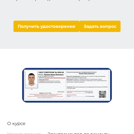
Получить удостоверение
Задать вопрос
О курсе