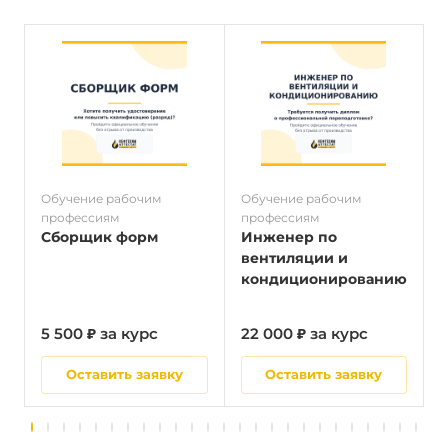
Обучение рабочим
Обучение рабочим
О
профессиям
профессиям
п
Сборщик форм
Инженер по
вентиляции и
кондиционированию
5 500 ₽ за курс
22 000 ₽ за курс
5
Оставить заявку
Оставить заявку