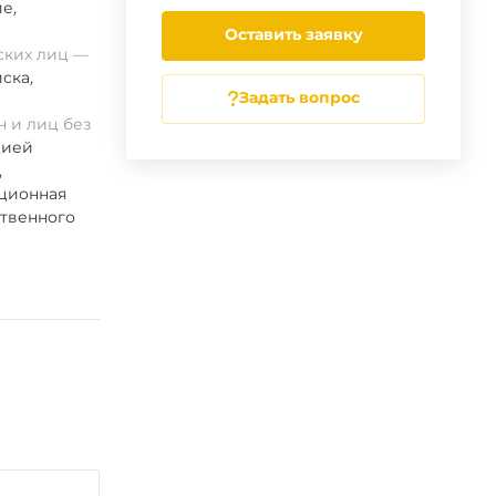
ие
,
Оставить заявку
ских лиц
ска
,
Задать вопрос
 и лиц без
цией
,
ационная
ственного