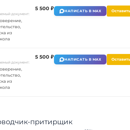
5 500 ₽
Оставить
НАПИСАТЬ В MAX
емый документ:
оверение,
тельство,
ка из
кола
5 500 ₽
Оставить
НАПИСАТЬ В MAX
емый документ:
оверение,
тельство,
ка из
кола
оводчик-притирщик