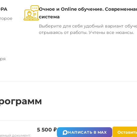
ОРА
Очное и Online обучение. Современна
система
торое
Выберите для себя удобный вариант обуч
отрываясь от работы. Учтены все нюансы.
аря
рограмм
5 500 ₽
Оставить
НАПИСАТЬ В MAX
емый документ: