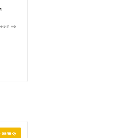
я
ения не
 заявку