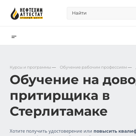
Курсы и программы
—
Обучение рабочим профессиям
—
Обучение на дово
притирщика в
Стерлитамаке
Хотите получить удостоверение или
повысить квалиф