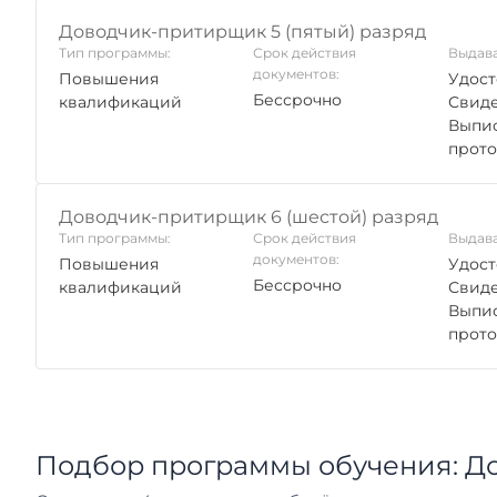
Доводчик-притирщик 5 (пятый) разряд
Тип программы:
Срок действия
Выдава
документов:
Повышения
Удост
Бессрочно
квалификаций
Свиде
Выпис
прото
Доводчик-притирщик 6 (шестой) разряд
Тип программы:
Срок действия
Выдава
документов:
Повышения
Удост
Бессрочно
квалификаций
Свиде
Выпис
прото
Подбор программы обучения: Д