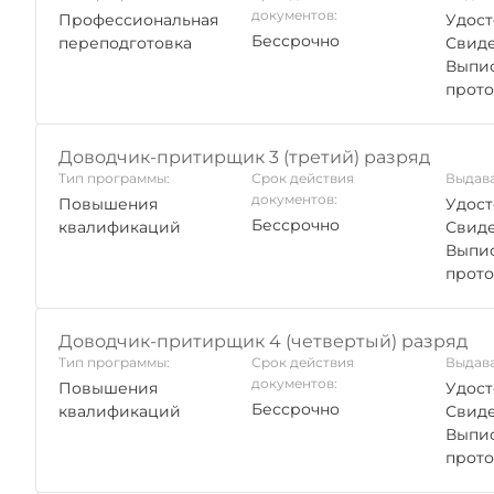
документов:
Профессиональная
Удост
Бессрочно
переподготовка
Свиде
Выпис
прото
Доводчик-притирщик 3 (третий) разряд
Тип программы:
Срок действия
Выдава
документов:
Повышения
Удост
Бессрочно
квалификаций
Свиде
Выпис
прото
Доводчик-притирщик 4 (четвертый) разряд
Тип программы:
Срок действия
Выдава
документов:
Повышения
Удост
Бессрочно
квалификаций
Свиде
Выпис
прото