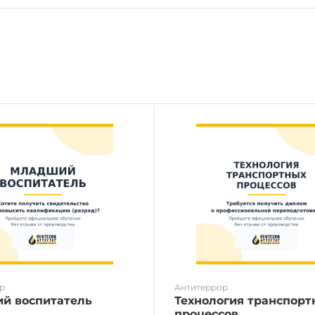
р
Антитеррор
й воспитатель
Технология транспорт
процессов