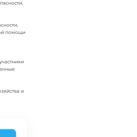
пасности,
сности,
вой помощи
участники
ренные
озяйства и