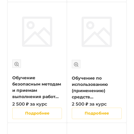
управляющих
организаций,
осуществляющих
хозяйственную
деятельность,
связанную с
обеспечением
пожарной
безопасности на
объектах защиты,
лиц, назначенных
Обучение
Обучение по
безопасным методам
использованию
и приемам
(применению)
выполнения работ
средств
при воздействии
индивидуальной
2 500 ₽ за курс
2 500 ₽ за курс
вредных и (или)
защиты
Подробнее
Подробнее
опасных
производственных
факторов,