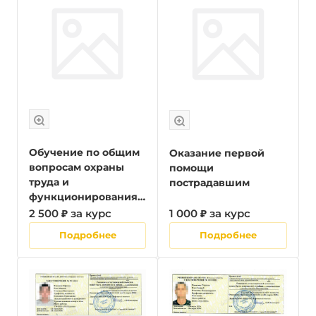
опасностей,
идентифицированны
х в рамках системы
управления охраной
труда в организации
и оценки
профессиональных
рисков
Обучение по общим
Оказание первой
вопросам охраны
помощи
труда и
пострадавшим
функционирования
системы управления
2 500 ₽ за курс
1 000 ₽ за курс
охраной труда
Подробнее
Подробнее