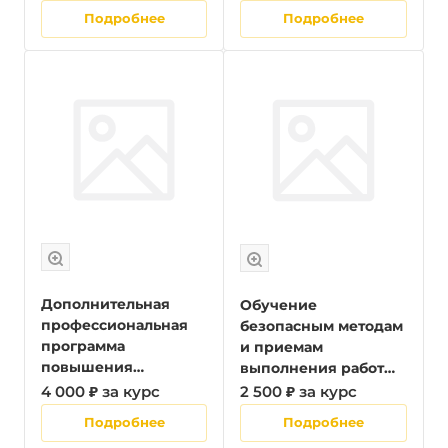
лиц, на которых
руководителей
Подробнее
Подробнее
возложена трудовая
организаций, лиц,
функция по
назначенных
проведению
руководителем
противопожарного
организации
инструктажа
ответственными за
обеспечение
пожарной
безопасности, в том
числе в
обособленных
структурных
подразделениях
органи
Дополнительная
Обучение
профессиональная
безопасным методам
программа
и приемам
повышения
выполнения работ
квалификации для
повышенной
4 000 ₽ за курс
2 500 ₽ за курс
руководителей
опасности
Подробнее
Подробнее
эксплуатирующих и