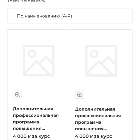
знания и навыки.
По наименованию (А-Я)
Дополнительная
Дополнительная
профессиональная
профессиональная
программа
программа
повышения
повышения
квалификации для
квалификации для
4 000 ₽ за курс
4 000 ₽ за курс