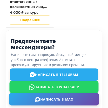
ответственных
должностных лиц,
занимающих
4 000 ₽ за курс
должности главных
Подробнее
специалистов
технического и
производственного
профиля,
Предпочитаете
должностных лиц,
мессенджеры?
исполняющих их
обязанности, на
Напишите нам напрямую. Дежурный методист
объектах защиты,
учебного центра «Нефтехим Аттестат»
предназначенных
проконсультирует вас в реальном времени.
для проживания или
временного пр
НАПИСАТЬ В TELEGRAM
НАПИСАТЬ В WHATSAPP
НАПИСАТЬ В MAX