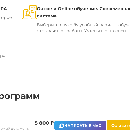
ОРА
Очное и Online обучение. Современна
система
торое
Выберите для себя удобный вариант обуч
отрываясь от работы. Учтены все нюансы.
аря
рограмм
5 800 ₽
Оставить
НАПИСАТЬ В MAX
емый документ: