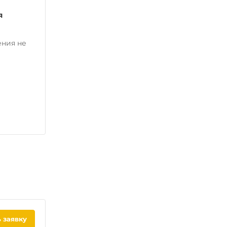
я
ения не
 заявку