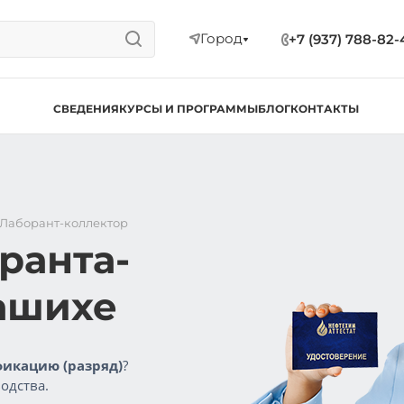
Город
+7 (937) 788-82-
СВЕДЕНИЯ
КУРСЫ И ПРОГРАММЫ
БЛОГ
КОНТАКТЫ
Лаборант-коллектор
ранта-
ашихе
икацию (разряд)
?
одства.