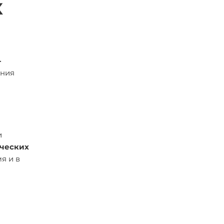
к
-
ания
и
ческих
я и в