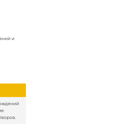
аний и
рождений
ие
творов.