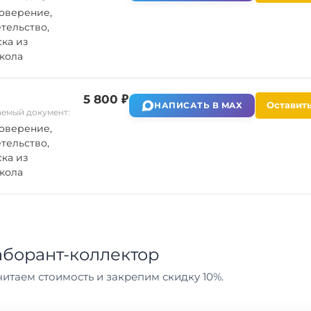
оверение,
тельство,
ка из
кола
5 800 ₽
Оставить
НАПИСАТЬ В MAX
емый документ:
оверение,
тельство,
ка из
кола
борант-коллектор
итаем стоимость и закрепим скидку 10%.