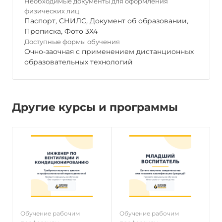
Необходимые документы для оформления
физических лиц
Паспорт
,
СНИЛС
,
Документ об образовании
,
Прописка
,
Фото 3Х4
Доступные формы обучения
Очно-заочная с применением дистанционных
образовательных технологий
Другие курсы и программы
Обучение рабочим
Обучение рабочим
О