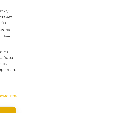
ному
станет
обы
ие не
я под
ки мы
разбора
сть.
ерсонал,
ремонта»
.