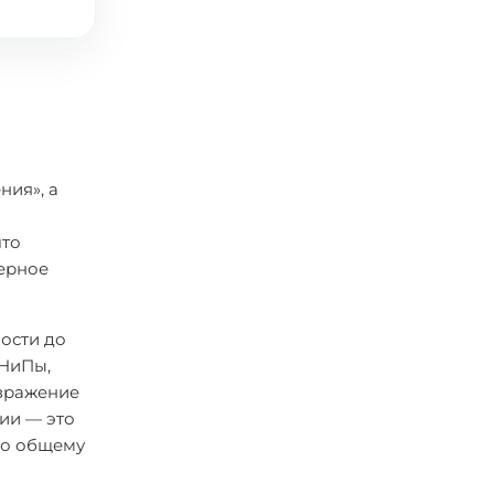
ния», а
что
верное
ности до
СНиПы,
озражение
рии — это
по общему