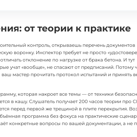
ия: от теории к практике
роительный контроль, открываешь перечень документов
кую воронку. Инспектор требует не просто «удостовере
тличать отклонение по нагрузке от брака бетона. И тут
рые учат «вообще», не спасают от предписаний. Потому 
ли ваш мастер прочитать протокол испытаний и принять 
рамму, которая накроет все темы — от техники безопас
ется в кашу. Слушатель получает 200 часов теории про 
яется перед первой же трещиной в плите перекрытия. В
 объёмная программа без фокуса на практические сцена
даёт конкретные вопросы по вашей документации, а не 