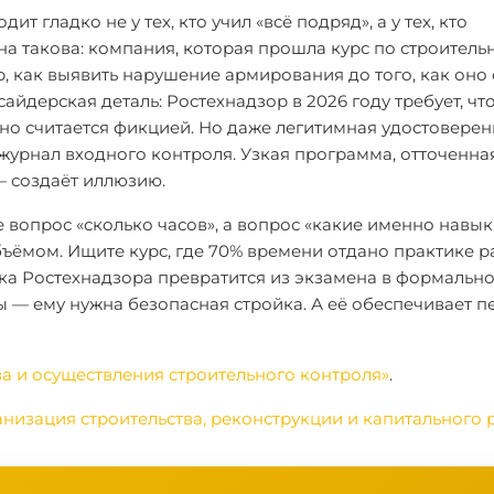
т гладко не у тех, кто учил «всё подряд», а у тех, кто
на такова: компания, которая прошла курс по строитель
 как выявить нарушение армирования до того, как оно 
айдерская деталь: Ростехнадзор в 2026 году требует, чт
но считается фикцией. Но даже легитимная удостоверен
ь журнал входного контроля. Узкая программа, отточенна
— создаёт иллюзию.
вопрос «сколько часов», а вопрос «какие именно навы
объёмом. Ищите курс, где 70% времени отдано практике 
а Ростехнадзора превратится из экзамена в формально
 — ему нужна безопасная стройка. А её обеспечивает п
а и осуществления строительного контроля»
.
ганизация строительства, реконструкции и капитального 