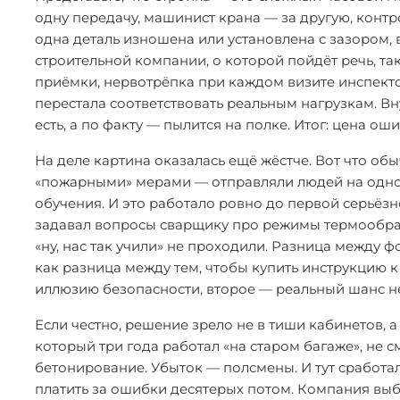
одну передачу, машинист крана — за другую, контро
одна деталь изношена или установлена с зазором, 
строительной компании, о которой пойдёт речь, та
приёмки, нервотрёпка при каждом визите инспект
перестала соответствовать реальным нагрузкам. В
есть, а по факту — пылится на полке. Итог: цена ош
На деле картина оказалась ещё жёстче. Вот что об
«пожарными» мерами — отправляли людей на одно-
обучения. И это работало ровно до первой серьёзн
задавал вопросы сварщику про режимы термообраб
«ну, нас так учили» не проходили. Разница межд
как разница между тем, чтобы купить инструкцию к 
иллюзию безопасности, второе — реальный шанс не
Если честно, решение зрело не в тиши кабинетов, 
который три года работал «на старом багаже», не 
бетонирование. Убыток — полсмены. И тут сработал
платить за ошибки десятерых потом. Компания выб