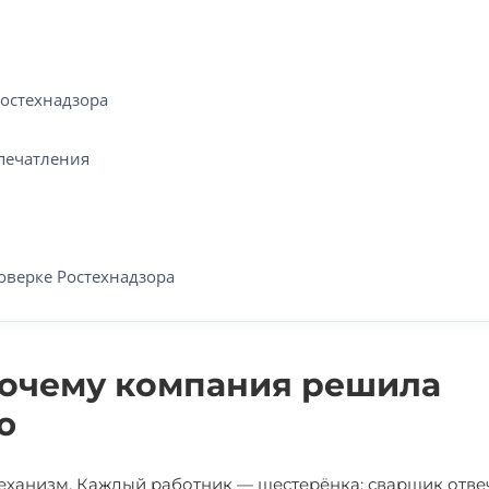
Ростехнадзора
впечатления
оверке Ростехнадзора
почему компания решила
ю
механизм. Каждый работник — шестерёнка: сварщик отве