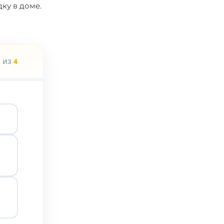
ку в доме.
1
4
ИЗ