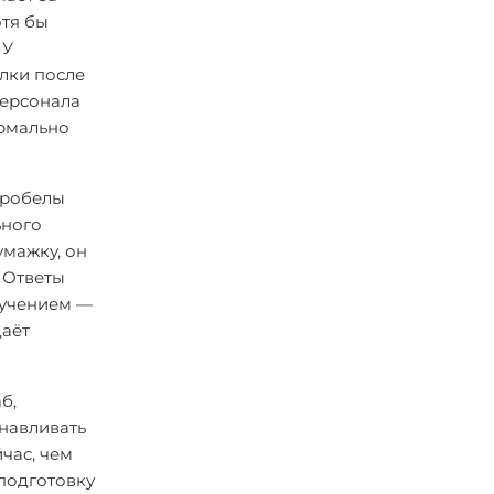
отя бы
 У
елки после
персонала
ормально
пробелы
ьного
умажку, он
 Ответы
бучением —
даёт
б,
анавливать
час, чем
еподготовку