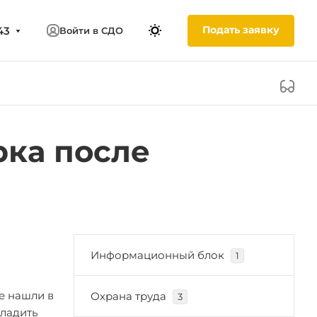
Подать заявку
43
Войти в СДО
рка после
Информационный блок
1
е нашли в
Охрана труда
3
аладить