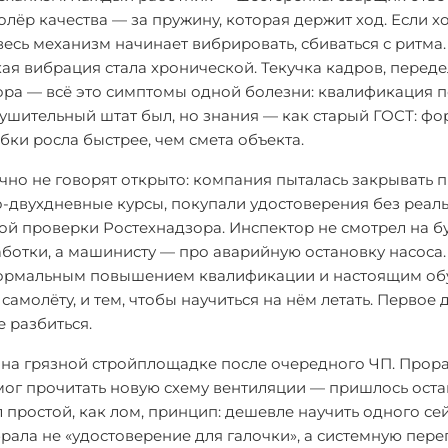
лёр качества — за пружину, которая держит ход. Если х
весь механизм начинает вибрировать, сбиваться с ритма.
кая вибрация стала хронической. Текучка кадров, перед
ора — всё это симптомы одной болезни: квалификация 
нушительный штат был, но знания — как старый ГОСТ: ф
ибки росла быстрее, чем смета объекта.
ычно не говорят открыто: компания пыталась закрывать 
двухдневные курсы, покупали удостоверения без реал
ой проверки Ростехнадзора. Инспектор не смотрел на б
отки, а машинисту — про аварийную остановку насоса.
у формальным повышением квалификации и настоящим о
самолёту, и тем, чтобы научиться на нём летать. Первое 
 разбиться.
а на грязной стройплощадке после очередного ЧП. Прора
смог прочитать новую схему вентиляции — пришлось ост
 простой, как лом, принцип: дешевле научить одного сей
рала не «удостоверение для галочки», а системную пер