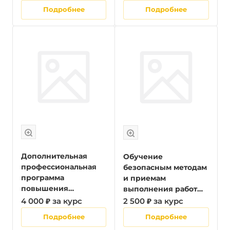
лиц, на которых
руководителей
Подробнее
Подробнее
возложена трудовая
организаций, лиц,
функция по
назначенных
проведению
руководителем
противопожарного
организации
инструктажа
ответственными за
обеспечение
пожарной
безопасности, в том
числе в
обособленных
структурных
подразделениях
органи
Дополнительная
Обучение
профессиональная
безопасным методам
программа
и приемам
повышения
выполнения работ
квалификации для
повышенной
4 000 ₽ за курс
2 500 ₽ за курс
руководителей
опасности
Подробнее
Подробнее
эксплуатирующих и