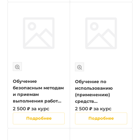
управляющих
организаций,
осуществляющих
хозяйственную
деятельность,
связанную с
обеспечением
пожарной
безопасности на
объектах защиты,
лиц, назначенных
Обучение
Обучение по
безопасным методам
использованию
и приемам
(применению)
выполнения работ
средств
при воздействии
индивидуальной
2 500 ₽ за курс
2 500 ₽ за курс
вредных и (или)
защиты
Подробнее
Подробнее
опасных
производственных
факторов,