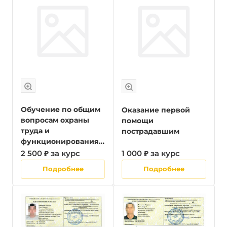
опасностей,
идентифицированны
х в рамках системы
управления охраной
труда в организации
и оценки
профессиональных
рисков
Обучение по общим
Оказание первой
вопросам охраны
помощи
труда и
пострадавшим
функционирования
системы управления
2 500 ₽ за курс
1 000 ₽ за курс
охраной труда
Подробнее
Подробнее