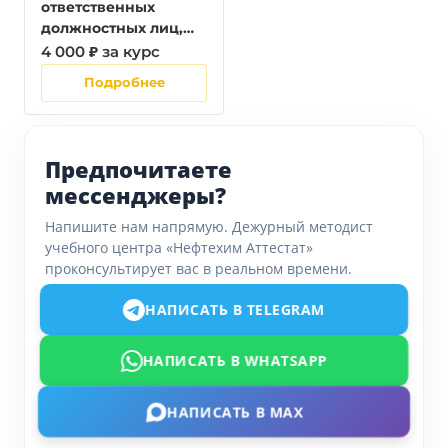
ответственных
должностных лиц,
занимающих
4 000 ₽ за курс
должности главных
Подробнее
специалистов
технического и
производственного
профиля,
Предпочитаете
должностных лиц,
мессенджеры?
исполняющих их
обязанности, на
Напишите нам напрямую. Дежурный методист
объектах защиты,
учебного центра «Нефтехим Аттестат»
предназначенных
проконсультирует вас в реальном времени.
для проживания или
временного пр
НАПИСАТЬ В TELEGRAM
НАПИСАТЬ В WHATSAPP
НАПИСАТЬ В MAX