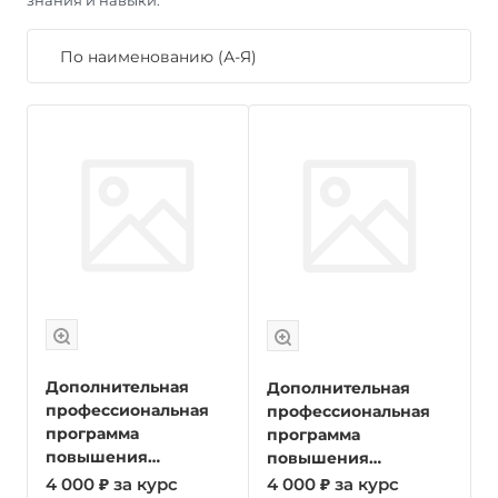
знания и навыки.
По наименованию (А-Я)
Дополнительная
Дополнительная
профессиональная
профессиональная
программа
программа
повышения
повышения
квалификации для
квалификации для
4 000 ₽ за курс
4 000 ₽ за курс