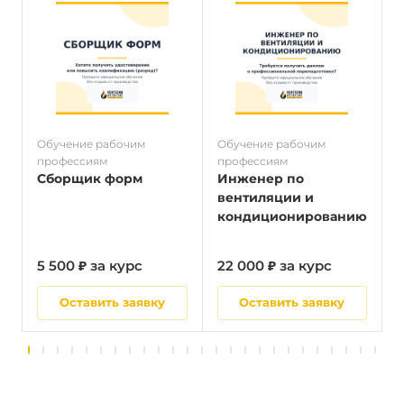
Обучение рабочим
Обучение рабочим
О
профессиям
профессиям
п
Сборщик форм
Инженер по
вентиляции и
кондиционированию
5 500 ₽ за курс
22 000 ₽ за курс
5
Оставить заявку
Оставить заявку