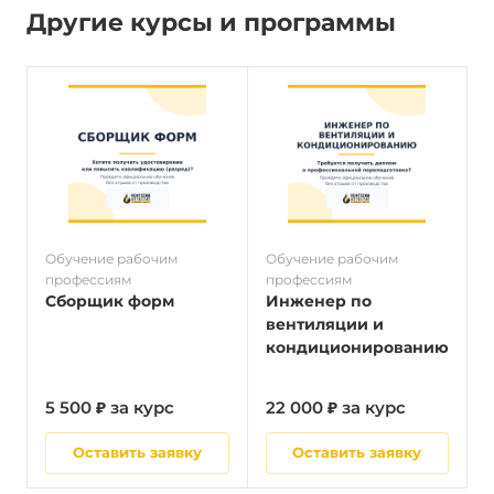
Другие курсы и программы
Обучение рабочим
Обучение рабочим
О
профессиям
профессиям
п
Сборщик форм
Инженер по
вентиляции и
кондиционированию
5 500 ₽ за курс
22 000 ₽ за курс
5
Оставить заявку
Оставить заявку