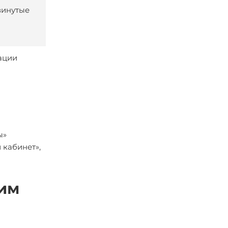
винутые
ации
ы»
 кабинет»,
хим