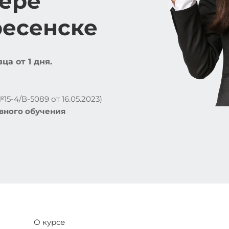
фере
ресенске
а от 1 дня.
5-4/В-5089 от 16.05.2023)
вного обучения
О курсе