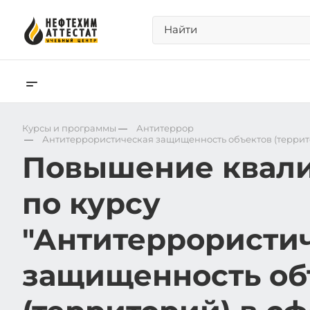
Курсы и программы
—
Антитеррор
—
Антитеррористическая защищенность объектов (террито
Повышение квал
по курсу
"Антитеррористи
защищенность об