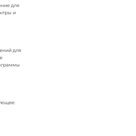
ение для
ентры и
ений для
е
рограммы
ующее: