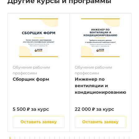
Другие курсы и программы
Обучение рабочим
Обучение рабочим
О
профессиям
профессиям
п
Сборщик форм
Инженер по
вентиляции и
кондиционированию
5 500 ₽ за курс
22 000 ₽ за курс
5
Оставить заявку
Оставить заявку