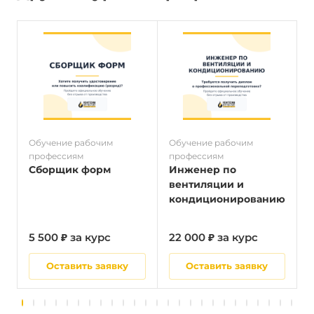
Обучение рабочим
Обучение рабочим
О
профессиям
профессиям
п
Сборщик форм
Инженер по
вентиляции и
кондиционированию
5 500 ₽ за курс
22 000 ₽ за курс
5
Оставить заявку
Оставить заявку