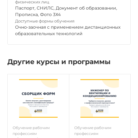
физических лиц
Паспорт
,
СНИЛС
,
Документ об образовании
,
Прописка
,
Фото 3Х4
Доступные формы обучения
Очно-заочная с применением дистанционных
образовательных технологий
Другие курсы и программы
Обучение рабочим
Обучение рабочим
О
профессиям
профессиям
п