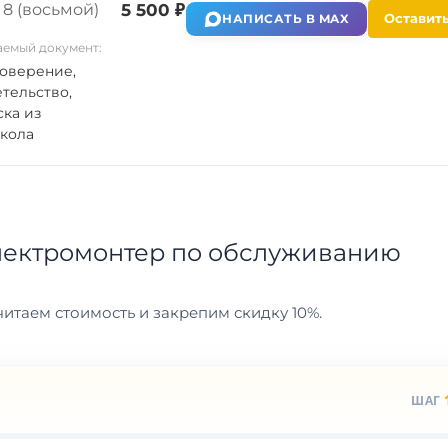
8 (восьмой)
5 500 ₽
Оставить
НАПИСАТЬ В MAX
емый документ:
оверение,
тельство,
ка из
кола
лектромонтер по обслуживанию
итаем стоимость и закрепим скидку 10%.
ШАГ