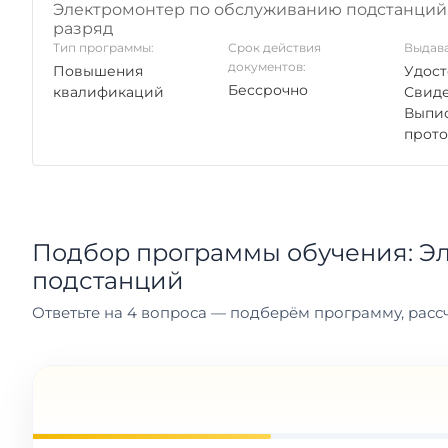
Электромонтер по обслуживанию подстанций 
разряд
Тип программы:
Срок действия
Выдава
документов:
Повышения
Удост
Бессрочно
квалификаций
Свиде
Выпис
прото
Подбор программы обучения: Э
подстанций
Ответьте на 4 вопроса — подберём программу, рассч