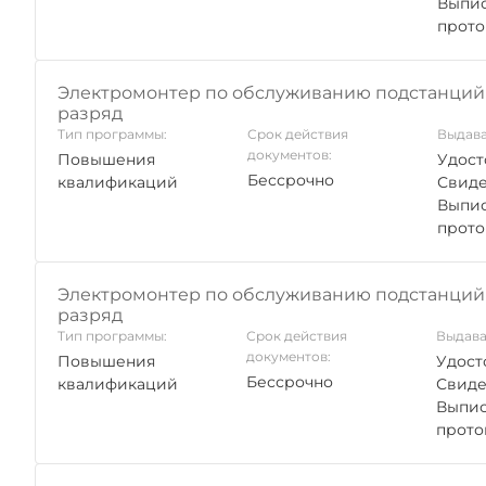
Выпис
прото
Электромонтер по обслуживанию подстанций 
разряд
Тип программы:
Срок действия
Выдава
документов:
Повышения
Удост
Бессрочно
квалификаций
Свиде
Выпис
прото
Электромонтер по обслуживанию подстанций 
разряд
Тип программы:
Срок действия
Выдава
документов:
Повышения
Удост
Бессрочно
квалификаций
Свиде
Выпис
прото