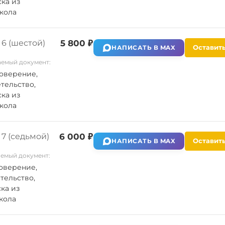
ка из
кола
6 (шестой)
5 800 ₽
Оставить
НАПИСАТЬ В MAX
емый документ:
оверение,
тельство,
ка из
кола
7 (седьмой)
6 000 ₽
Оставить
НАПИСАТЬ В MAX
емый документ:
оверение,
тельство,
ка из
кола