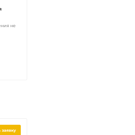
я
ения не
 заявку