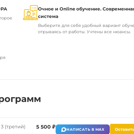
ОРА
Очное и Online обучение. Современна
система
торое
Выберите для себя удобный вариант обуч
отрываясь от работы. Учтены все нюансы.
аря
рограмм
3 (третий)
5 500 ₽
Оставить
НАПИСАТЬ В MAX