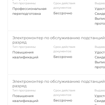
Тип программы:
Срок действия
Выдава
документов:
Профессиональная
Удост
Бессрочно
переподготовка
Свиде
Выпис
прото
Электромонтер по обслуживанию подстанций 
разряд
Тип программы:
Срок действия
Выдава
документов:
Повышения
Удост
Бессрочно
квалификаций
Свиде
Выпис
прото
Электромонтер по обслуживанию подстанций 
разряд
Тип программы:
Срок действия
Выдава
документов:
Повышения
Удост
Бессрочно
квалификаций
Свиде