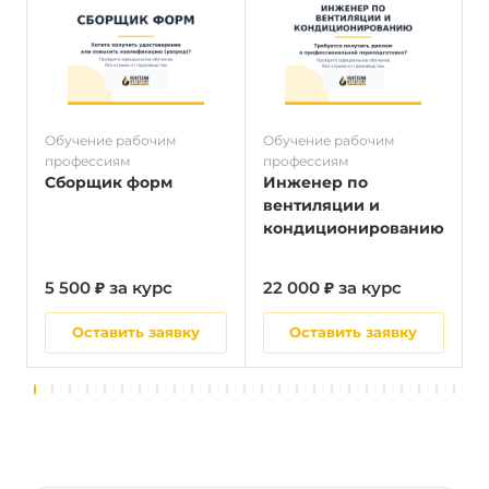
Обучение рабочим
Обучение рабочим
О
профессиям
профессиям
п
Сборщик форм
Инженер по
вентиляции и
кондиционированию
5 500 ₽ за курс
22 000 ₽ за курс
5
Оставить заявку
Оставить заявку