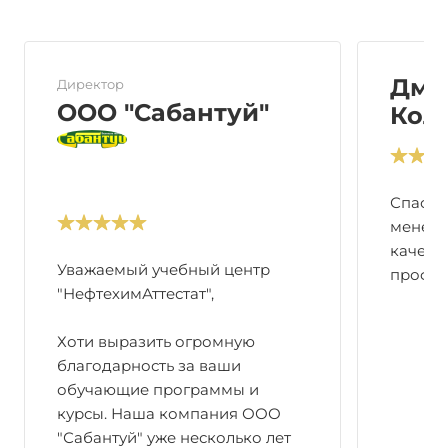
Дми
Директор
ООО "Сабантуй"
Кол
Спасиб
менедж
качест
Уважаемый учебный центр
профес
"НефтехимАттестат",
Хоти выразить огромную
благодарность за ваши
обучающие программы и
курсы. Наша компания ООО
"Сабантуй" уже несколько лет