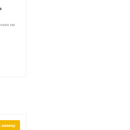
я
ения не
 заявку