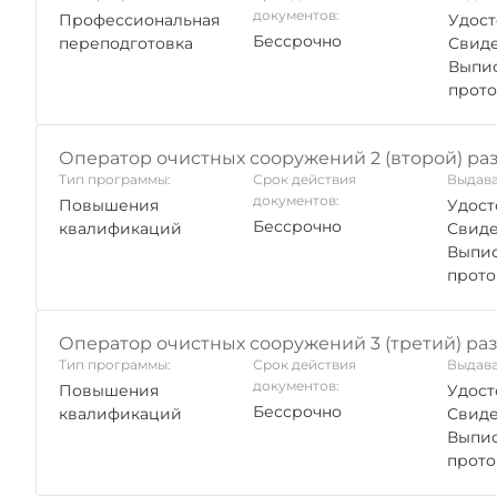
документов:
Профессиональная
Удост
Бессрочно
переподготовка
Свиде
Выпис
прото
Оператор очистных сооружений 2 (второй) ра
Тип программы:
Срок действия
Выдава
документов:
Повышения
Удост
Бессрочно
квалификаций
Свиде
Выпис
прото
Оператор очистных сооружений 3 (третий) ра
Тип программы:
Срок действия
Выдава
документов:
Повышения
Удост
Бессрочно
квалификаций
Свиде
Выпис
прото