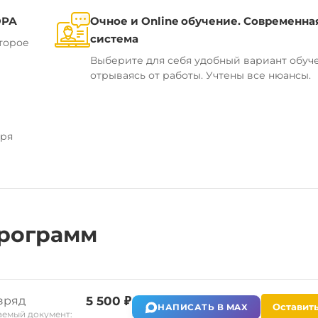
ОРА
Очное и Online обучение. Современна
система
торое
Выберите для себя удобный вариант обуч
отрываясь от работы. Учтены все нюансы.
аря
рограмм
зряд
5 500 ₽
Оставить
НАПИСАТЬ В MAX
емый документ: