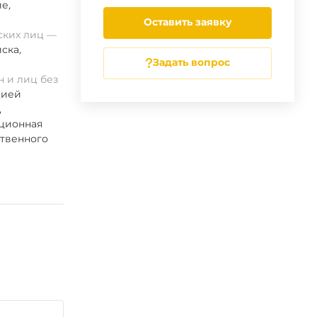
ие
,
Оставить заявку
ских лиц
ска
,
Задать вопрос
 и лиц без
цией
,
ационная
ственного