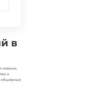
й в
и навыки,
тва и
м обширные