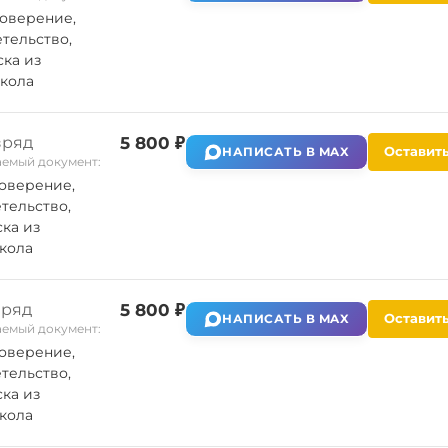
оверение,
тельство,
ка из
кола
зряд
5 800 ₽
Оставить
НАПИСАТЬ В MAX
емый документ:
оверение,
тельство,
ка из
кола
зряд
5 800 ₽
Оставить
НАПИСАТЬ В MAX
емый документ:
оверение,
тельство,
ка из
кола