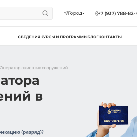
Город
+7 (937) 788-82-
СВЕДЕНИЯ
КУРСЫ И ПРОГРАММЫ
БЛОГ
КОНТАКТЫ
Оператор очистных сооружений
атора
ений в
икацию (разряд)
?