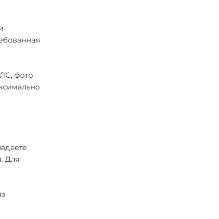
и
ребованная
ИЛС, фото
аксимально
ладеете
. Для
из