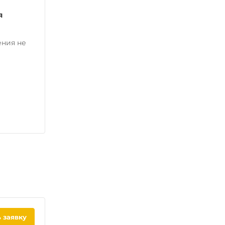
я
ения не
 заявку