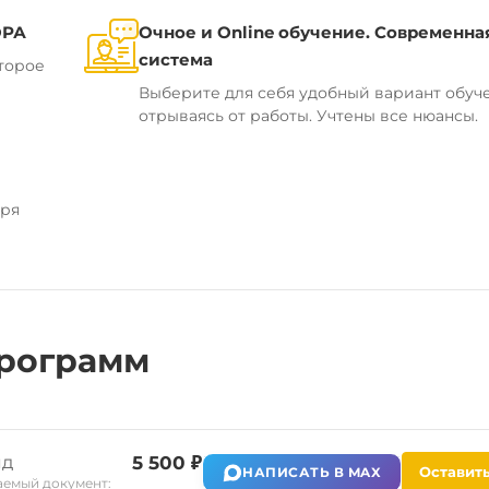
ОРА
Очное и Online обучение. Современна
система
торое
Выберите для себя удобный вариант обуч
отрываясь от работы. Учтены все нюансы.
аря
рограмм
яд
5 500 ₽
Оставить
НАПИСАТЬ В MAX
емый документ: