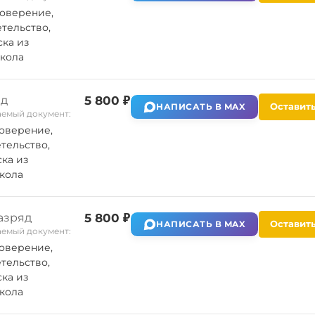
оверение,
тельство,
ка из
кола
яд
5 800 ₽
Оставить
НАПИСАТЬ В MAX
емый документ:
оверение,
тельство,
ка из
кола
азряд
5 800 ₽
Оставить
НАПИСАТЬ В MAX
емый документ:
оверение,
тельство,
ка из
кола