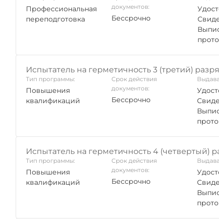
документов:
Профессиональная
Удост
Бессрочно
переподготовка
Свиде
Выпис
прото
Испытатель на герметичность 3 (третий) разр
Тип программы:
Срок действия
Выдава
документов:
Повышения
Удост
Бессрочно
квалификаций
Свиде
Выпис
прото
Испытатель на герметичность 4 (четвертый) р
Тип программы:
Срок действия
Выдава
документов:
Повышения
Удост
Бессрочно
квалификаций
Свиде
Выпис
прото