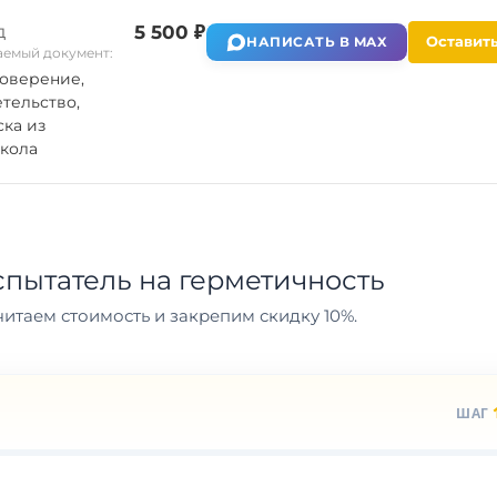
д
5 500 ₽
Оставить
НАПИСАТЬ В MAX
емый документ:
оверение,
тельство,
ка из
кола
пытатель на герметичность
итаем стоимость и закрепим скидку 10%.
ШАГ