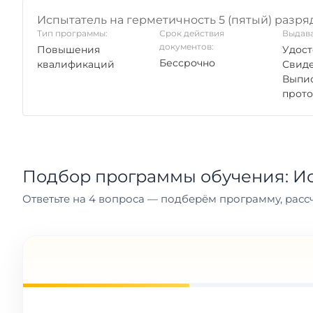
Испытатель на герметичность 5 (пятый) разря
Тип программы:
Срок действия
Выдава
документов:
Повышения
Удост
Бессрочно
квалификаций
Свиде
Выпис
прото
Подбор программы обучения: Ис
Ответьте на 4 вопроса — подберём программу, рассч