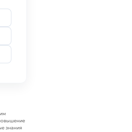
хим
 повышение
ые знания