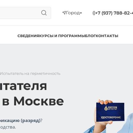
Город
+7 (937) 788-82-
СВЕДЕНИЯ
КУРСЫ И ПРОГРАММЫ
БЛОГ
КОНТАКТЫ
Испытатель на герметичность
ытателя
 в Москве
икацию (разряд)
?
одства.