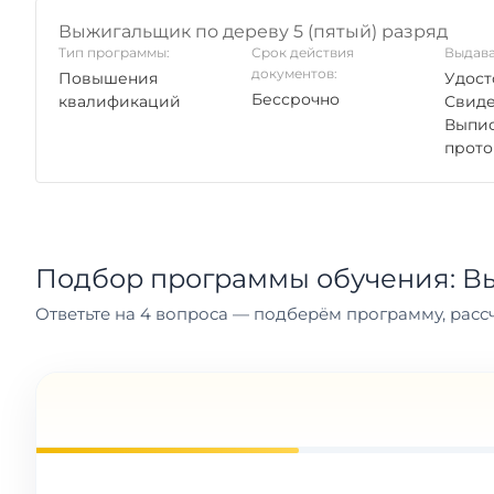
Выжигальщик по дереву 5 (пятый) разряд
Тип программы:
Срок действия
Выдава
документов:
Повышения
Удост
Бессрочно
квалификаций
Свиде
Выпис
прото
Подбор программы обучения: В
Ответьте на 4 вопроса — подберём программу, рассч