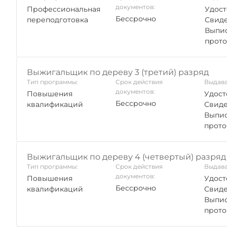
документов:
Профессиональная
Удост
Бессрочно
переподготовка
Свиде
Выпис
прото
Выжигальщик по дереву 3 (третий) разряд
Тип программы:
Срок действия
Выдава
документов:
Повышения
Удост
Бессрочно
квалификаций
Свиде
Выпис
прото
Выжигальщик по дереву 4 (четвертый) разряд
Тип программы:
Срок действия
Выдава
документов:
Повышения
Удост
Бессрочно
квалификаций
Свиде
Выпис
прото