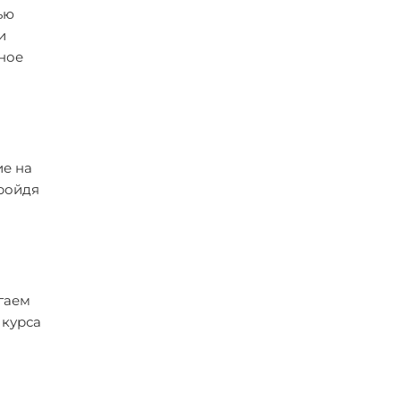
ью
и
ное
ие на
Пройдя
гаем
 курса