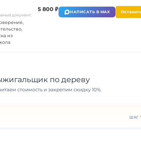
5 800 ₽
Оставить
НАПИСАТЬ В MAX
емый документ:
оверение,
тельство,
ка из
кола
ыжигальщик по дереву
итаем стоимость и закрепим скидку 10%.
ШАГ