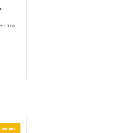
я
ения не
 заявку