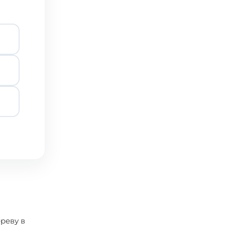
реву в