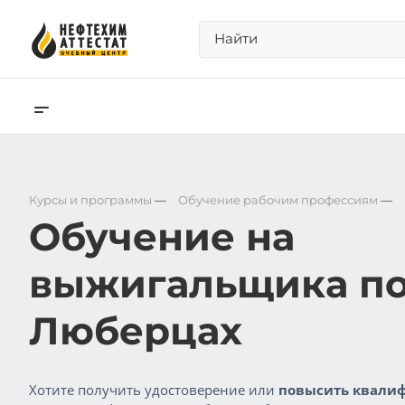
Курсы и программы
—
Обучение рабочим профессиям
—
Обучение на
выжигальщика по
Люберцах
Хотите получить удостоверение или
повысить квалиф