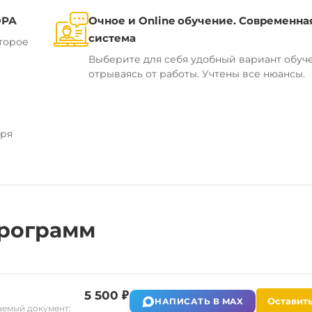
ОРА
Очное и Online обучение. Современна
система
торое
Выберите для себя удобный вариант обуч
отрываясь от работы. Учтены все нюансы.
аря
рограмм
5 500 ₽
Оставить
НАПИСАТЬ В MAX
емый документ: