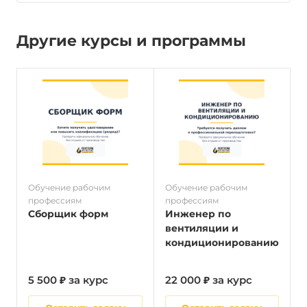
Другие курсы и программы
Обучение рабочим
Обучение рабочим
О
профессиям
профессиям
п
Сборщик форм
Инженер по
вентиляции и
кондиционированию
5 500 ₽ за курс
22 000 ₽ за курс
5